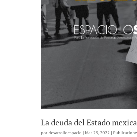
La deuda del Estado mexic
por
desarrolloespacio
|
Mar 23, 2022
|
Publicacione