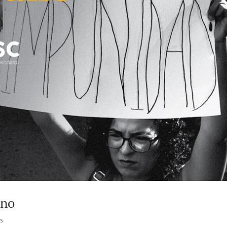
ano
s