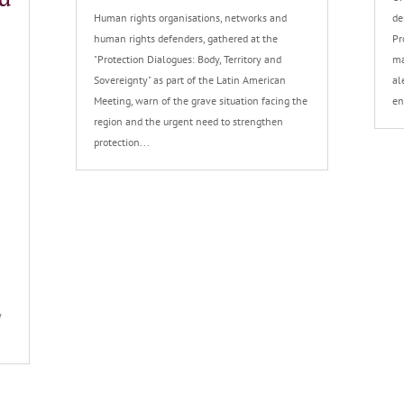
Human rights organisations, networks and
de
human rights defenders, gathered at the
Pr
"Protection Dialogues: Body, Territory and
ma
Sovereignty" as part of the Latin American
al
Meeting, warn of the grave situation facing the
en
region and the urgent need to strengthen
protection...
y