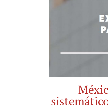
Méxic
sistemátic