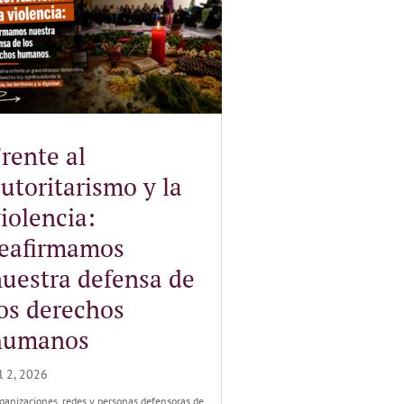
rente al
utoritarismo y la
iolencia:
reafirmamos
uestra defensa de
os derechos
humanos
l 2, 2026
ganizaciones, redes y personas defensoras de