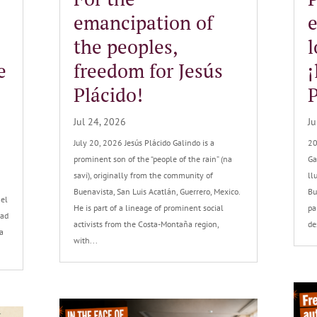
emancipation of
the peoples,
l
e
freedom for Jesús
¡
Plácido!
P
Jul 24, 2026
Ju
July 20, 2026 Jesús Plácido Galindo is a
20
prominent son of the “people of the rain” (na
Ga
savi), originally from the community of
ll
Buenavista, San Luis Acatlán, Guerrero, Mexico.
Bu
 el
He is part of a lineage of prominent social
pa
tad
activists from the Costa-Montaña region,
de
a
with...