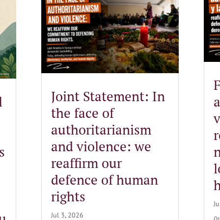
F
Joint Statement: In
l
a
the face of
v
authoritarianism
and violence: we
s
n
reaffirm our
l
defence of human
rights
Ju
su
Jul 3, 2026
Or