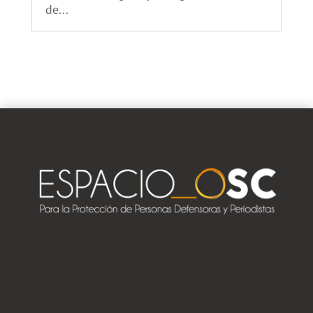
de...