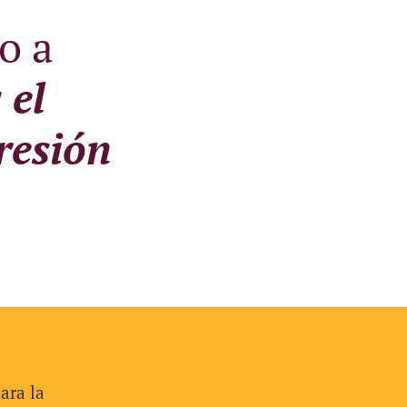
o a
 el
presión
ara la