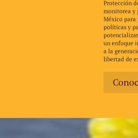
Protección d
monitorea y 
México para p
políticas y p
potencializar
un enfoque i
a la generac
libertad de e
Conoc