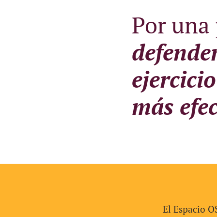
Por una 
defende
ejercici
más efec
El Espacio O