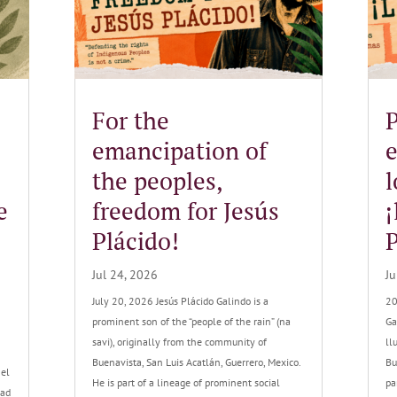
For the
P
emancipation of
the peoples,
l
e
freedom for Jesús
¡
Plácido!
P
Jul 24, 2026
Ju
July 20, 2026 Jesús Plácido Galindo is a
20
prominent son of the “people of the rain” (na
Ga
savi), originally from the community of
ll
Buenavista, San Luis Acatlán, Guerrero, Mexico.
Bu
 el
He is part of a lineage of prominent social
pa
tad