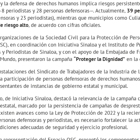
 y la defensa de derechos humanos implica riesgos persistent
8 periodistas y 28 personas defensoras—. Actualmente,
39 pe
nsoras y 23 periodistas), mientras que municipios como Culi
de riesgo alto
, de acuerdo con cifras oficiales.
Organizaciones de la Sociedad Civil para la Protección de Pe
C), en coordinación con Iniciativa Sinaloa y el Instituto de 
 Periodistas de Sinaloa, y con el apoyo de la Embajada de Fr
 Mundo, presentaron la campaña
“Proteger la Dignidad”
en la 
nstalaciones del Sindicato de Trabajadores de la Industria de l
a participación de personas defensoras de derechos humanos, 
esentantes de instancias de gobierno estatal y municipal.
o, de Iniciativa Sinaloa, destacó la relevancia de la campañ
statal, marcado por la persistencia de campañas de desprestig
 existen avances como la Ley de Protección de 2022 y la recien
rsonas defensoras y periodistas, es necesario fortalecer la ac
iciones adecuadas de seguridad y ejercicio profesional.
n representación del Espacio OSC, presentó los componentes 