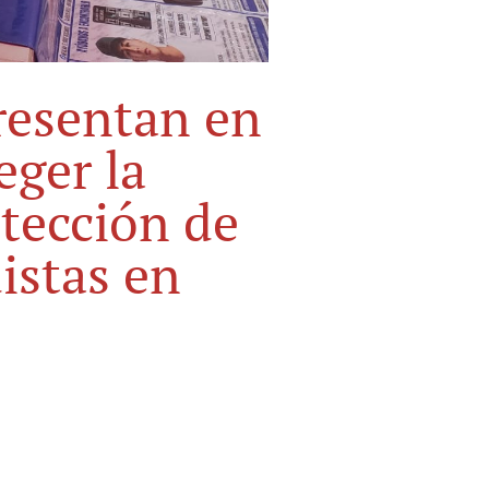
presentan en
ger la
otección de
istas en