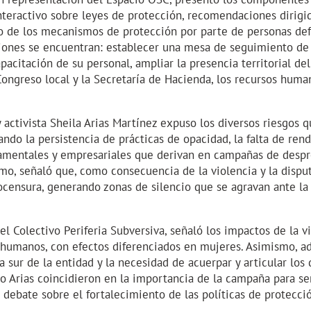
teractivo sobre leyes de protección, recomendaciones dirigid
o de los mecanismos de protección por parte de personas defe
iones se encuentran: establecer una mesa de seguimiento de 
apacitación de su personal, ampliar la presencia territorial de
 Congreso local y la Secretaría de Hacienda, los recursos huma
y activista Sheila Arias Martínez expuso los diversos riesgos q
ando la persistencia de prácticas de opacidad, la falta de ren
amentales y empresariales que derivan en campañas de despre
smo, señaló que, como consecuencia de la violencia y la dispu
ocensura, generando zonas de silencio que se agravan ante la
del Colectivo Periferia Subversiva, señaló los impactos de la v
humanos, con efectos diferenciados en mujeres. Asimismo, ad
sur de la entidad y la necesidad de acuerpar y articular los 
o Arias coincidieron en la importancia de la campaña para sens
 debate sobre el fortalecimiento de las políticas de protecci