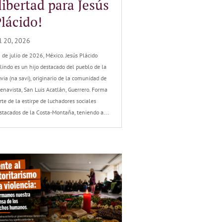
libertad para Jesús
lácido!
l 20, 2026
 de julio de 2026, México. Jesús Plácido
lindo es un hijo destacado del pueblo de la
uvia (na savi), originario de la comunidad de
enavista, San Luis Acatlán, Guerrero. Forma
rte de la estirpe de luchadores sociales
stacados de la Costa-Montaña, teniendo a...