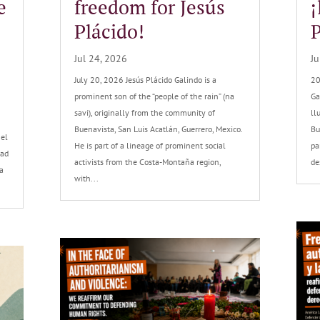
e
freedom for Jesús
¡
Plácido!
P
Jul 24, 2026
Ju
July 20, 2026 Jesús Plácido Galindo is a
20
prominent son of the “people of the rain” (na
Ga
savi), originally from the community of
ll
Buenavista, San Luis Acatlán, Guerrero, Mexico.
Bu
 el
He is part of a lineage of prominent social
pa
tad
activists from the Costa-Montaña region,
de
a
with...