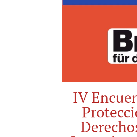
IV Encuen
Protecci
Derecho