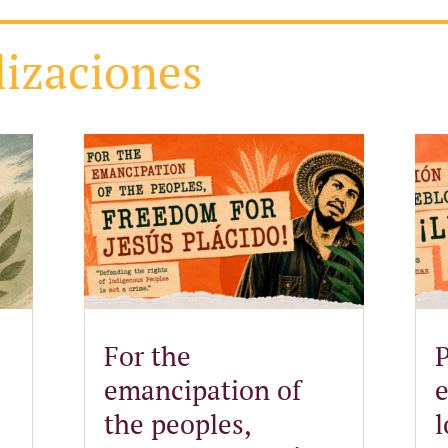
lizaciones
For the
P
emancipation of
the peoples,
l