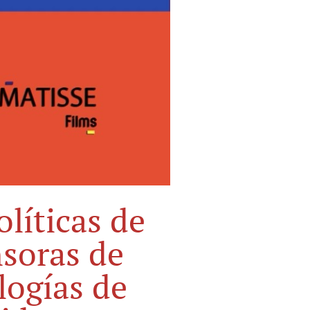
líticas de
nsoras de
ogías de