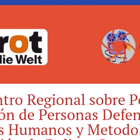
tro Regional sobre Po
ón de Personas Defe
s Humanos y Metodol