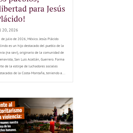
libertad para Jesús
lácido!
l 20, 2026
 de julio de 2026, México. Jesús Plácido
lindo es un hijo destacado del pueblo de la
uvia (na savi), originario de la comunidad de
enavista, San Luis Acatlán, Guerrero. Forma
rte de la estirpe de luchadores sociales
stacados de la Costa-Montaña, teniendo a...