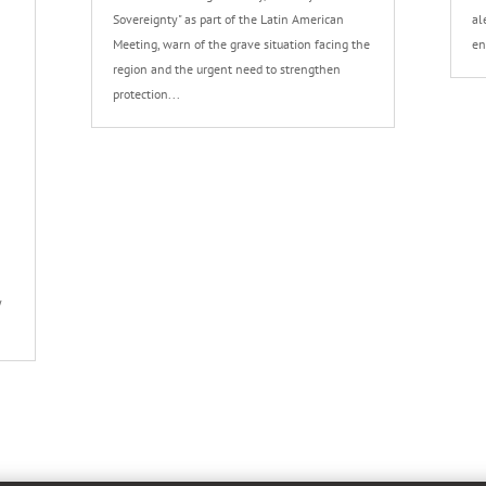
Sovereignty" as part of the Latin American
al
Meeting, warn of the grave situation facing the
en
region and the urgent need to strengthen
protection...
y