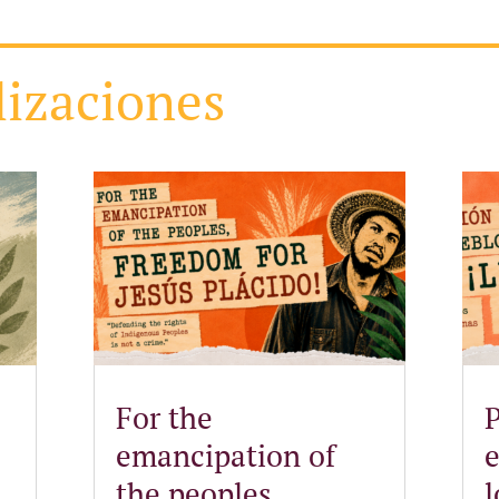
lizaciones
For the
P
emancipation of
the peoples,
l