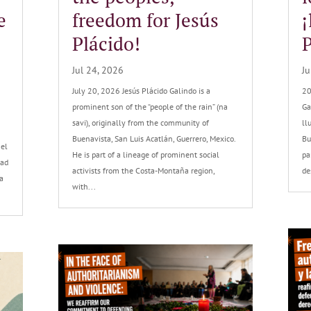
e
freedom for Jesús
¡
Plácido!
P
Jul 24, 2026
Ju
July 20, 2026 Jesús Plácido Galindo is a
20
prominent son of the “people of the rain” (na
Ga
savi), originally from the community of
ll
Buenavista, San Luis Acatlán, Guerrero, Mexico.
Bu
 el
He is part of a lineage of prominent social
pa
tad
activists from the Costa-Montaña region,
de
a
with...