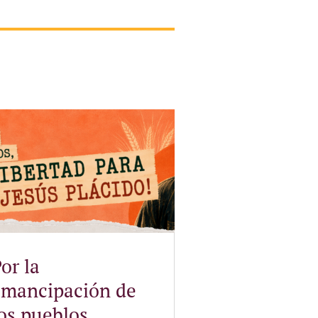
or la
emancipación de
os pueblos,