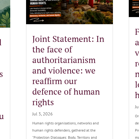
F
Joint Statement: In
l
a
the face of
v
authoritarianism
and violence: we
s
n
reaffirm our
l
defence of human
rights
Ju
su
Jul 3, 2026
Or
Human rights organisations, networks and
de
human rights defenders, gathered at the
Pr
"Protection Dialogues: Body, Territory and
ma